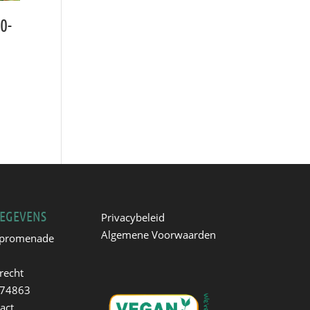
0-
EGEVENS
Privacybeleid
Algemene Voorwaarden
promenade
recht
774863
act