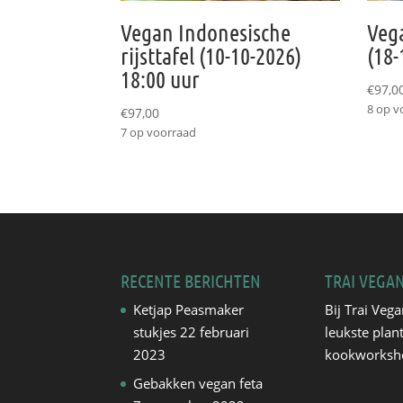
Vegan Indonesische
Veg
rijsttafel (10-10-2026)
(18-
18:00 uur
€
97,0
8 op v
€
97,00
7 op voorraad
RECENTE BERICHTEN
TRAI VEGA
Ketjap Peasmaker
Bij Trai Vega
stukjes
22 februari
leukste plan
2023
kookworksh
Gebakken vegan feta