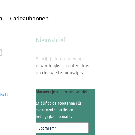
h
Cadeaubonnen
Nieuwsbrief
0-
Schrijf je in en ontvang
maandelijks recepten, tips
en de laatste nieuwtjes.
Abonneer je op onze nieuwsbrief
isch
En blijf op de hoogte van alle
evenementen, acties en
belangrijke informatie.