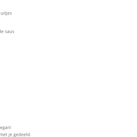
uitjes
ode saus
vegan!
met je gedeeld.