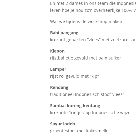
En met 2 dames in ons team die Indonesis
leren hoe je nou zo’n overheerlijke 100% ve
Wat we tijdens de workshop maken:
Babi pangang
krokant gebakken “vlees” met zoetzure sa
Klepon
rijstballetje gevuld met palmsuiker
Lemper
rijst rol gevuld met “kip”
Rendang
traditioneel Indonesisch stoof”vlees”
Sambal koreng kentang
krokante ‘frietjes’ op Indonesische wijze
Sayur lodeh
groentestoof met kokosmelk