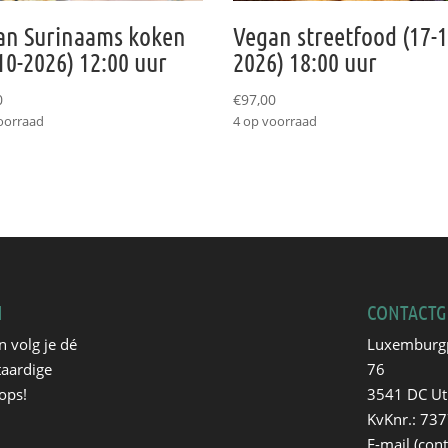
an Surinaams koken
Vegan streetfood (17-1
10-2026) 12:00 uur
2026) 18:00 uur
0
€
97,00
oorraad
4 op voorraad
N
CONTACTG
n volg je dé
Luxemburg
taardige
76
ops!
3541 DC Ut
KvKnr.: 73
E-mail (cont