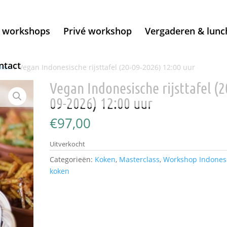
t workshops
Privé workshop
Vergaderen & lunc
ntact
ken
/ Vegan Indonesische rijsttafel (20-09-2026) 12:00 uur
Vegan Indonesische rijsttafel (2
09-2026) 12:00 uur
€
97,00
Uitverkocht
Categorieën:
Koken
,
Masterclass
,
Workshop Indones
koken