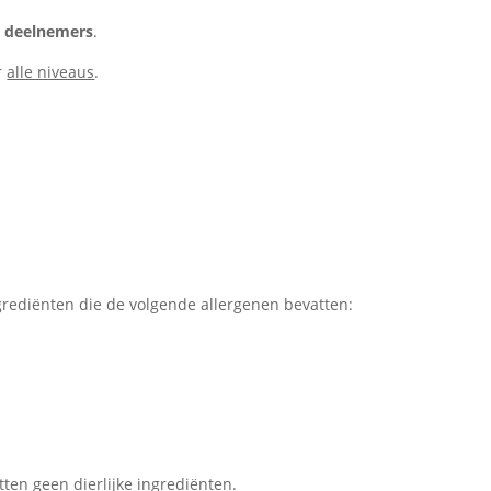
2
deelnemers
.
r
alle niveaus
.
rediënten die de volgende allergenen bevatten:
tten geen dierlijke ingrediënten.