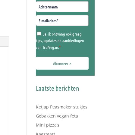
Ja, ik ontvang ook graag
tips, updates en aanbiedingen
van TraiVegan.
*
Abonneer >
Laatste berichten
Ketjap Peasmaker stukjes
Gebakken vegan feta
Mini pizza’s
Kaastaart