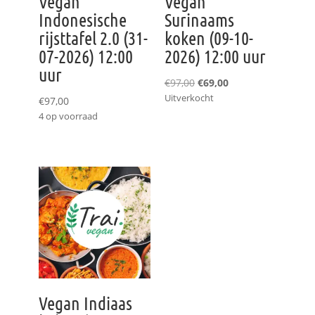
Vegan
Vegan
Indonesische
Surinaams
rijsttafel 2.0 (31-
koken (09-10-
07-2026) 12:00
2026) 12:00 uur
uur
Oorspronkelijke
Huidige
€
97,00
€
69,00
Uitverkocht
prijs
prijs
€
97,00
was:
is:
4 op voorraad
€97,00.
€69,00.
Vegan Indiaas