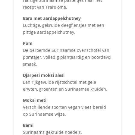
Hartige Surinaamse pasteitjes naar het
recept van Trai’s oma.
Bara met aardappelchutney
Luchtige, gekruide deegflensjes met een
pittige aardappelchutney.
Pom
De beroemde Surinaamse ovenschotel van
pomtajer, volledig plantaardig en boordevol
smaak.
Djarpesi moksi alesi
Een rijkgevulde rijstschotel met gele
erwten, groenten en Surinaamse kruiden.
Moksi meti
Verschillende soorten vegan vlees bereid
op Surinaamse wijze.
Bami
Surinaams gekruide noedels.