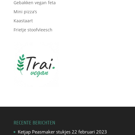
Gebakken vegan feta
Mini pizza’s
Kaastaart
Frietje stoofvleesch
RECENTE BERICHTEN
Ketjap Peasmaker stukjes
22 februari 2023