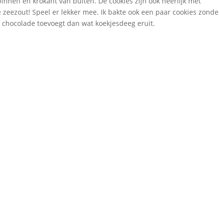
binnen en krokant van buiten. De cookies zijn ook heerlijk met
zeezout! Speel er lekker mee. Ik bakte ook een paar cookies zonde
 chocolade toevoegt dan wat koekjesdeeg eruit.