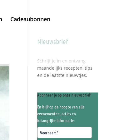
h
Cadeaubonnen
Nieuwsbrief
Schrijf je in en ontvang
maandelijks recepten, tips
en de laatste nieuwtjes.
Abonneer je op onze nieuwsbrief
En blijf op de hoogte van alle
evenementen, acties en
belangrijke informatie.