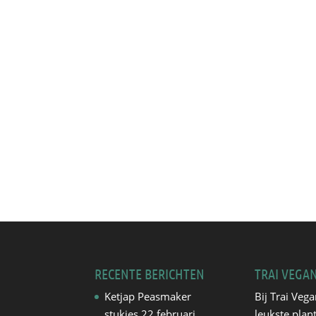
RECENTE BERICHTEN
TRAI VEGA
Ketjap Peasmaker
Bij Trai Vega
stukjes
22 februari
leukste plan