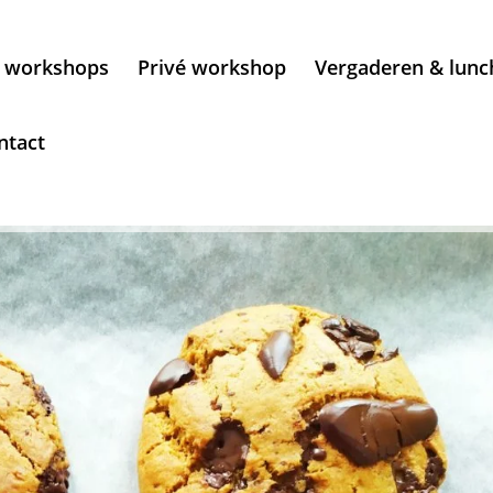
t workshops
Privé workshop
Vergaderen & lunc
ntact