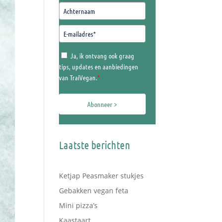
Ja, ik ontvang ook graag
tips, updates en aanbiedingen
van TraiVegan.
*
Abonneer >
Laatste berichten
Ketjap Peasmaker stukjes
Gebakken vegan feta
Mini pizza’s
Kaastaart