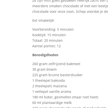
Ze zijn mits goed gebakken heerlijk zacht van 
meerdere smaken chocolade of met een beetje 
chocolade voor onze zoon. Schep voordat je de
Eet smakelijk!
Voorbereiding: 5 minuten
Kooktijd: 15 minuten
Totaal: 20 minuten
Aantal porties: 12
Benodigdheden
260 gram zelfrijzend bakmeel
30 gram bloem
225 gram bruine basterdsuiker
1 theelepel baksoda
2 theelepels maizena
1 eetlepel vanille aroma
180 ml boter, gesmolten (maar niet heet)
60 ml plantaardige melk