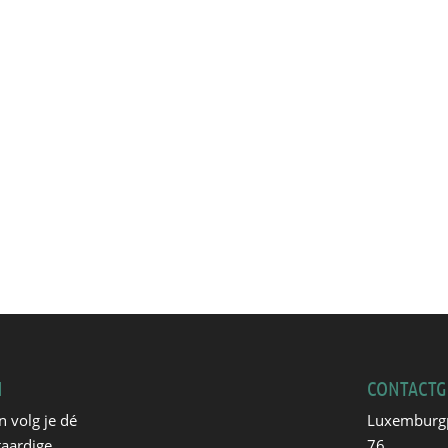
N
CONTACTG
n volg je dé
Luxemburg
taardige
76