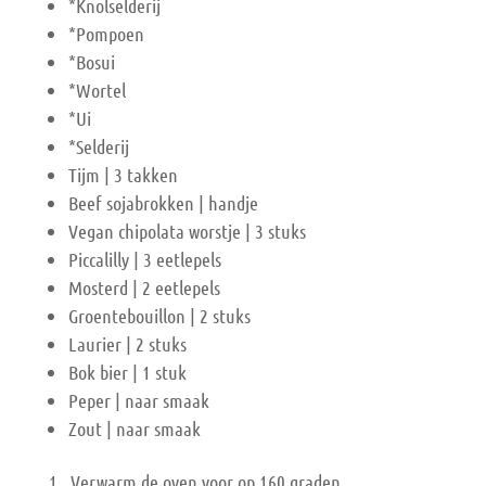
*Knolselderij
*Pompoen
*Bosui
*Wortel
*Ui
*Selderij
Tijm | 3 takken
Beef sojabrokken | handje
Vegan chipolata worstje | 3 stuks
Piccalilly | 3 eetlepels
Mosterd | 2 eetlepels
Groentebouillon | 2 stuks
Laurier | 2 stuks
Bok bier | 1 stuk
Peper | naar smaak
Zout | naar smaak
Verwarm de oven voor op 160 graden.