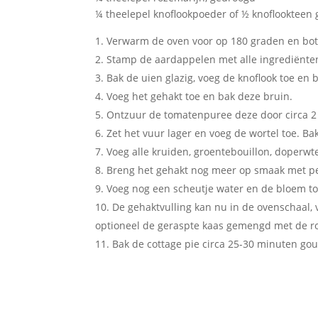
¼ theelepel knoflookpoeder of ½ knoflookteen 
Verwarm de oven voor op 180 graden en bot
Stamp de aardappelen met alle ingrediënten
Bak de uien glazig, voeg de knoflook toe en 
Voeg het gehakt toe en bak deze bruin.
Ontzuur de tomatenpuree deze door circa 2
Zet het vuur lager en voeg de wortel toe. Ba
Voeg alle kruiden, groentebouillon, doperw
Breng het gehakt nog meer op smaak met pe
Voeg nog een scheutje water en de bloem toe
De gehaktvulling kan nu in de ovenschaal, 
optioneel de geraspte kaas gemengd met de ro
Bak de cottage pie circa 25-30 minuten go