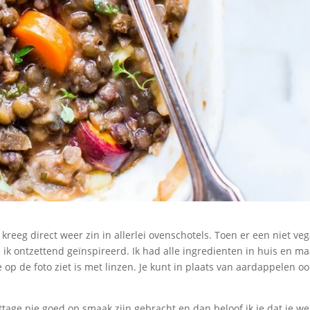
reeg direct weer zin in allerlei ovenschotels. Toen er een niet ve
e ik ontzettend geïnspireerd. Ik had alle ingredienten in huis en ma
e op de foto ziet is met linzen. Je kunt in plaats van aardappelen oo
ttage pie goed op smaak zijn gebracht en dan beloof ik je dat je w