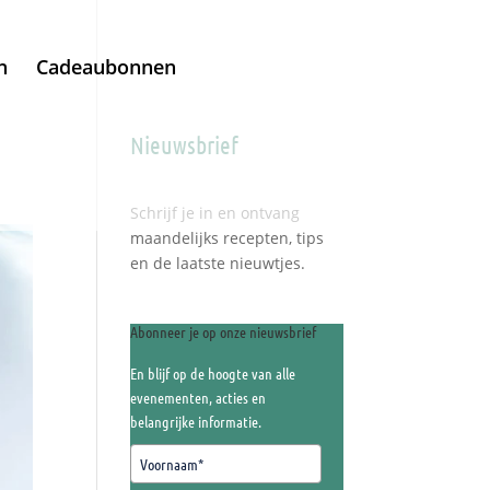
h
Cadeaubonnen
Nieuwsbrief
Schrijf je in en ontvang
maandelijks recepten, tips
en de laatste nieuwtjes.
Abonneer je op onze nieuwsbrief
En blijf op de hoogte van alle
evenementen, acties en
belangrijke informatie.