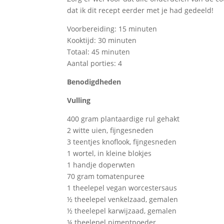
dat ik dit recept eerder met je had gedeeld!
Voorbereiding: 15 minuten
Kooktijd: 30 minuten
Totaal: 45 minuten
Aantal porties: 4
Benodigdheden
Vulling
400 gram plantaardige rul gehakt
2 witte uien, fijngesneden
3 teentjes knoflook, fijngesneden
1 wortel, in kleine blokjes
1 handje doperwten
70 gram tomatenpuree
1 theelepel vegan worcestersaus
½ theelepel venkelzaad, gemalen
½ theelepel karwijzaad, gemalen
¼ theelepel pimentpoeder