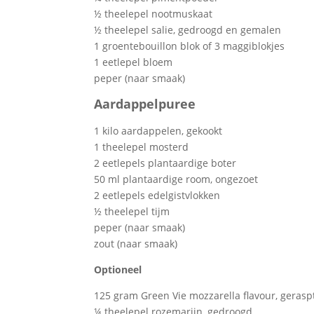
½ theelepel nootmuskaat
½ theelepel salie, gedroogd en gemalen
1 groentebouillon blok of 3 maggiblokjes
1 eetlepel bloem
peper (naar smaak)
Aardappelpuree
1 kilo aardappelen, gekookt
1 theelepel mosterd
2 eetlepels plantaardige boter
50 ml plantaardige room, ongezoet
2 eetlepels edelgistvlokken
½ theelepel tijm
peper (naar smaak)
zout (naar smaak)
Optioneel
125 gram Green Vie mozzarella flavour, gerasp
¼ theelepel rozemarijn, gedroogd