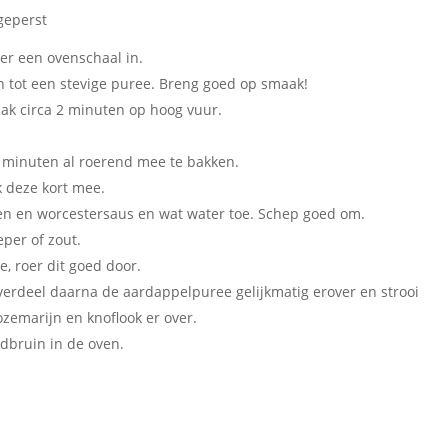
geperst
er een ovenschaal in.
 tot een stevige puree. Breng goed op smaak!
bak circa 2 minuten op hoog vuur.
 minuten al roerend mee te bakken.
k deze kort mee.
ten en worcestersaus en wat water toe. Schep goed om.
per of zout.
, roer dit goed door.
verdeel daarna de aardappelpuree gelijkmatig erover en strooi
zemarijn en knoflook er over.
udbruin in de oven.