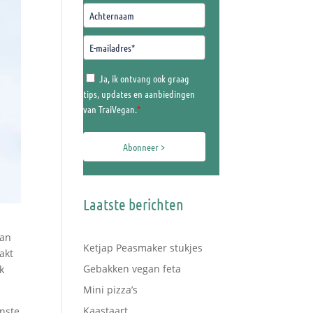
Ja, ik ontvang ook graag
tips, updates en aanbiedingen
van TraiVegan.
*
Abonneer >
Laatste berichten
gan
Ketjap Peasmaker stukjes
akt
Gebakken vegan feta
k
Mini pizza’s
Kaastaart
enste