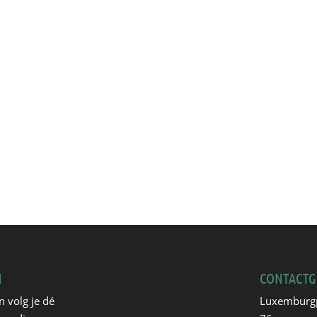
N
CONTACTG
n volg je dé
Luxemburg