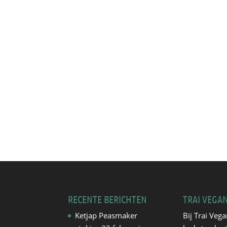
RECENTE BERICHTEN
TRAI VEGA
Ketjap Peasmaker
Bij Trai Vega