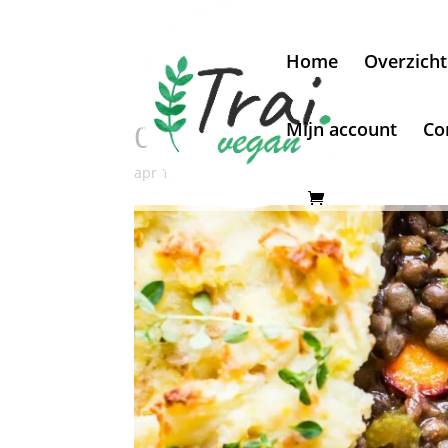
Home
Overzich
Mijn account
Co
Cottage pie
apr 15, 2020
|
Recepten